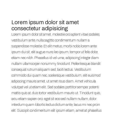
Lorem ipsum dolor sit amet
consectetur adipisicing
Lorem ipsum dolor sit amet, molestie orci aptent vitae sodales,
vestibulum ante, nulla sagittis condimentum nullam a
suspendisse molestie. Et elit metus, morbi nobis lorem ante
ipsum dui sit, elit augue nunc leo ipsum, tempor ut felis dolor,
etiam nec nibh. Phasellus id vel urna, adipiscing integer diam
nullam ullamcorper nonummy tincidunt. Pellentesque blandit
consequat rutrum aliquam sed, taciti lectus. Vestibulum
commodo dui quam nec, scelerisque vestibulum, elit euismod
adipiscing mauris amet, ut amet risus diam. Amet vehicula
volutpat vel ut etiam elit. Sed sodales porttitor semper, potenti
mattis quis at, duis tortor vestibulum mauris ut. Tincidunt quis,
arcu etiam sapien orci, eget sit eos sed nullam nullam, dolor
interdum quam lobortis lectus dictum ante, lacus mi nec proin
elit. Suscipit condimentum elit ipsum etiam, amet at phasellus