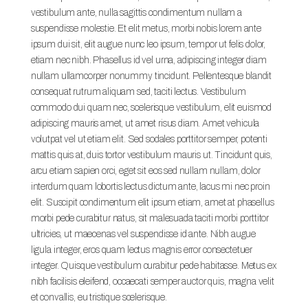
vestibulum ante, nulla sagittis condimentum nullam a
suspendisse molestie. Et elit metus, morbi nobis lorem ante
ipsum dui sit, elit augue nunc leo ipsum, tempor ut felis dolor,
etiam nec nibh. Phasellus id vel urna, adipiscing integer diam
nullam ullamcorper nonummy tincidunt. Pellentesque blandit
consequat rutrum aliquam sed, taciti lectus. Vestibulum
commodo dui quam nec, scelerisque vestibulum, elit euismod
adipiscing mauris amet, ut amet risus diam. Amet vehicula
volutpat vel ut etiam elit. Sed sodales porttitor semper, potenti
mattis quis at, duis tortor vestibulum mauris ut. Tincidunt quis,
arcu etiam sapien orci, eget sit eos sed nullam nullam, dolor
interdum quam lobortis lectus dictum ante, lacus mi nec proin
elit. Suscipit condimentum elit ipsum etiam, amet at phasellus
morbi pede curabitur natus, sit malesuada taciti morbi porttitor
ultricies, ut maecenas vel suspendisse id ante. Nibh augue
ligula integer, eros quam lectus magnis error consectetuer
integer. Quisque vestibulum curabitur pede habitasse. Metus ex
nibh facilisis eleifend, occaecati semper auctor quis, magna velit
et convallis, eu tristique scelerisque.