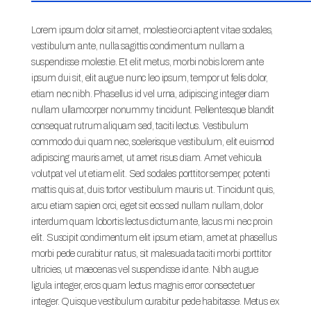
Lorem ipsum dolor sit amet, molestie orci aptent vitae sodales,
vestibulum ante, nulla sagittis condimentum nullam a
suspendisse molestie. Et elit metus, morbi nobis lorem ante
ipsum dui sit, elit augue nunc leo ipsum, tempor ut felis dolor,
etiam nec nibh. Phasellus id vel urna, adipiscing integer diam
nullam ullamcorper nonummy tincidunt. Pellentesque blandit
consequat rutrum aliquam sed, taciti lectus. Vestibulum
commodo dui quam nec, scelerisque vestibulum, elit euismod
adipiscing mauris amet, ut amet risus diam. Amet vehicula
volutpat vel ut etiam elit. Sed sodales porttitor semper, potenti
mattis quis at, duis tortor vestibulum mauris ut. Tincidunt quis,
arcu etiam sapien orci, eget sit eos sed nullam nullam, dolor
interdum quam lobortis lectus dictum ante, lacus mi nec proin
elit. Suscipit condimentum elit ipsum etiam, amet at phasellus
morbi pede curabitur natus, sit malesuada taciti morbi porttitor
ultricies, ut maecenas vel suspendisse id ante. Nibh augue
ligula integer, eros quam lectus magnis error consectetuer
integer. Quisque vestibulum curabitur pede habitasse. Metus ex