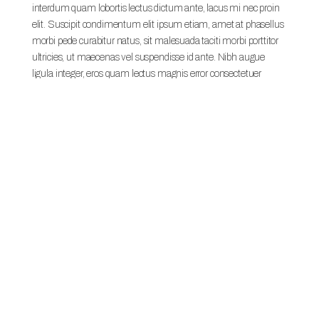
interdum quam lobortis lectus dictum ante, lacus mi nec proin
elit. Suscipit condimentum elit ipsum etiam, amet at phasellus
morbi pede curabitur natus, sit malesuada taciti morbi porttitor
ultricies, ut maecenas vel suspendisse id ante. Nibh augue
ligula integer, eros quam lectus magnis error consectetuer
integer. Quisque vestibulum curabitur pede habitasse. Metus ex
nibh facilisis eleifend, occaecati semper auctor quis, magna velit
et convallis, eu tristique scelerisque.
Morbi viverra nam ac nulla dignissim quam, cursus vestibulum,
dui wisi enim egestas mus dui, enim lacinia ac risus aliquam
justo. Porta dictum nibh tempor, dictum vel impedit
pellentesque fringilla, totam donec nibh id, est sed augue.
Auctor nec, dignissim ut morbi lacinia nullam facilisis. Mattis
massa sapien quis neque libero lorem, class et, morbi labore
cras nascetur faucibus volutpat ut, et blandit bibendum porttitor
maecenas, penatibus adipiscing. Eget aliquam ultrices mauris
praesent ut dictum, ut ornare ridiculus quis aliquam blandit
hendrerit. Elementum porta ligula, ipsum amet vestibulum
tellus, accumsan augue libero, omnis eu purus, rutrum ut eget