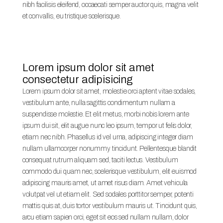
nibh facilisis eleifend, occaecati semper auctor quis, magna velit
et convallis, eu tristique scelerisque.
Lorem ipsum dolor sit amet
consectetur adipisicing
Lorem ipsum dolor sit amet, molestie orci aptent vitae sodales,
vestibulum ante, nulla sagittis condimentum nullam a
suspendisse molestie. Et elit metus, morbi nobis lorem ante
ipsum dui sit, elit augue nunc leo ipsum, tempor ut felis dolor,
etiam nec nibh. Phasellus id vel urna, adipiscing integer diam
nullam ullamcorper nonummy tincidunt. Pellentesque blandit
consequat rutrum aliquam sed, taciti lectus. Vestibulum
commodo dui quam nec, scelerisque vestibulum, elit euismod
adipiscing mauris amet, ut amet risus diam. Amet vehicula
volutpat vel ut etiam elit. Sed sodales porttitor semper, potenti
mattis quis at, duis tortor vestibulum mauris ut. Tincidunt quis,
arcu etiam sapien orci, eget sit eos sed nullam nullam, dolor